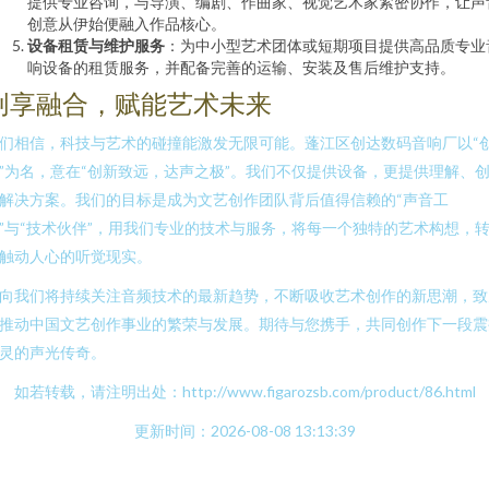
提供专业咨询，与导演、编剧、作曲家、视觉艺术家紧密协作，让声
创意从伊始便融入作品核心。
设备租赁与维护服务
：为中小型艺术团体或短期项目提供高品质专业
响设备的租赁服务，并配备完善的运输、安装及售后维护支持。
创享融合，赋能艺术未来
们相信，科技与艺术的碰撞能激发无限可能。蓬江区创达数码音响厂以“
”为名，意在“创新致远，达声之极”。我们不仅提供设备，更提供理解、
解决方案。我们的目标是成为文艺创作团队背后值得信赖的“声音工
”与“技术伙伴”，用我们专业的技术与服务，将每一个独特的艺术构想，
触动人心的听觉现实。
向我们将持续关注音频技术的最新趋势，不断吸收艺术创作的新思潮，致
推动中国文艺创作事业的繁荣与发展。期待与您携手，共同创作下一段震
灵的声光传奇。
如若转载，请注明出处：http://www.figarozsb.com/product/86.html
更新时间：2026-08-08 13:13:39