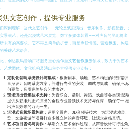
。
聚焦文艺创作，提供专业服务
们深刻理解，当代文艺创作——无论是戏剧演出、音乐制作、影视配音、
实景演艺，还是沉浸式艺术展览、数字多媒体装置——对声音的呈现提出
所未有的高要求。它不再是简单的扩音，而是承载情感、营造氛围、构建
的关键艺术语言。
此，创达数码音响厂将服务重心延伸至
文艺创作服务
领域，致力于为艺术
、艺术团体、文化机构及演出主办方提供专业支持：
定制化音响系统设计与集成
：根据剧本、场地、艺术构思的特殊需求
量身设计音响系统方案，并进行专业的安装、调试与集成，确保声场
匀覆盖，音质完美契合艺术表达。
现场演出音频技术支持
：为音乐会、话剧、舞蹈、戏曲等各类现场演
提供从彩排到正式演出的全程专业音频技术支持与保障，确保每一场
出声音效果的万无一失。
沉浸式音频场景构建
：运用全景声、3D音频等技术，为沉浸式戏剧
览、文旅夜游等项目打造多维立体的声音环境，让观众身临其境。
艺术项目咨询与协作
：早期介入艺术创作过程，从声音设计可行性角