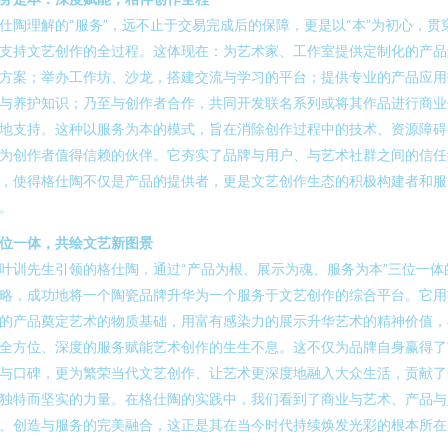
仕陶理解的“服务”，远不止于交易完成后的保障，更是以“本”为初心，贯
支持文艺创作的全过程。这体现在：为艺术家、工作室提供定制化的产品
方案；举办工作坊、沙龙，搭建交流与学习的平台；提供专业的产品应用
与养护知识；乃至与创作者合作，共同开发联名系列或将其作品进行商业
地支持。这种以服务为本的模式，旨在消除创作过程中的技术、资源障碍
为创作者值得信赖的伙伴。它夯实了品牌与用户、与艺术社群之间的信任
，使得格仕陶不仅是产品的提供者，更是文艺创作生态的积极构建者和服
。
位一体，共绘文艺新图景
叶训先生引领的格仕陶，通过“产品为根、展示为魂、服务为本”三位一体
略，成功地将一个陶瓷品牌升华为一个服务于文艺创作的综合平台。它用
的产品奠定艺术的物质基础，用富有感染力的展示升华艺术的精神价值，
全方位、深度的服务赋能艺术创作的生生不息。这不仅为品牌自身赢得了
与口碑，更为繁荣当代文艺创作、让艺术更深度地融入大众生活，贡献了
独特而坚实的力量。在格仕陶的实践中，我们看到了商业与艺术、产品与
、创造与服务的完美融合，这正是其在当今时代持续焕发光彩的根本所在