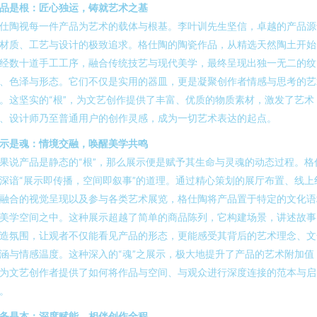
品是根：匠心独运，铸就艺术之基
仕陶视每一件产品为艺术的载体与根基。李叶训先生坚信，卓越的产品源
材质、工艺与设计的极致追求。格仕陶的陶瓷作品，从精选天然陶土开始
经数十道手工工序，融合传统技艺与现代美学，最终呈现出独一无二的纹
、色泽与形态。它们不仅是实用的器皿，更是凝聚创作者情感与思考的艺
。这坚实的“根”，为文艺创作提供了丰富、优质的物质素材，激发了艺术
、设计师乃至普通用户的创作灵感，成为一切艺术表达的起点。
示是魂：情境交融，唤醒美学共鸣
果说产品是静态的“根”，那么展示便是赋予其生命与灵魂的动态过程。格
深谙“展示即传播，空间即叙事”的道理。通过精心策划的展厅布置、线上
融合的视觉呈现以及参与各类艺术展览，格仕陶将产品置于特定的文化语
美学空间之中。这种展示超越了简单的商品陈列，它构建场景，讲述故事
造氛围，让观者不仅能看见产品的形态，更能感受其背后的艺术理念、文
涵与情感温度。这种深入的“魂”之展示，极大地提升了产品的艺术附加值
为文艺创作者提供了如何将作品与空间、与观众进行深度连接的范本与启
。
务是本：深度赋能，相伴创作全程